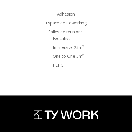
Adhésion
Espace de Coworking
Salles de réunions
Executive
Immersive 23m²
One to One 5m²
PEP'S